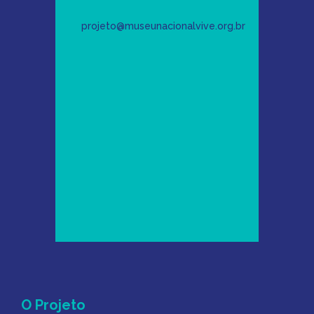
projeto@museunacionalvive.org.br
Mapa do Site
O Projeto