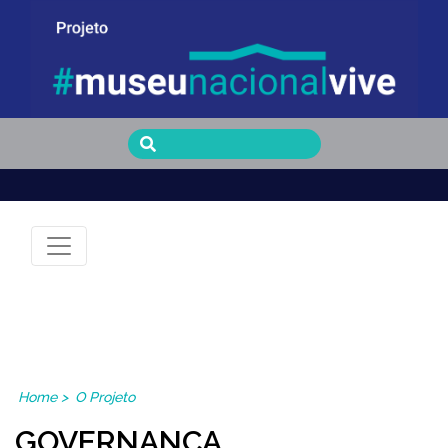
Museu Nacional Vive
Home
>
O Projeto
GOVERNANÇA