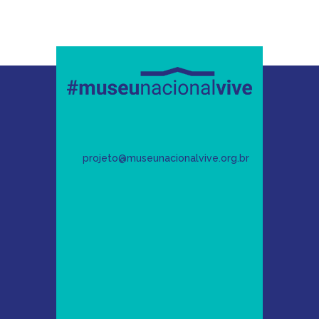
projeto@museunacionalvive.org.br