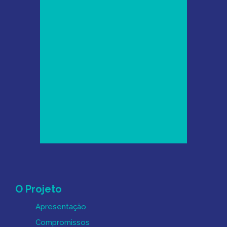
Mapa do Site
O Projeto
Apresentação
Compromissos