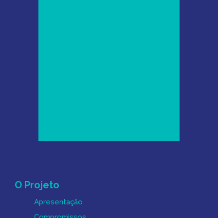
Mapa do Site
O Projeto
Apresentação
Compromissos