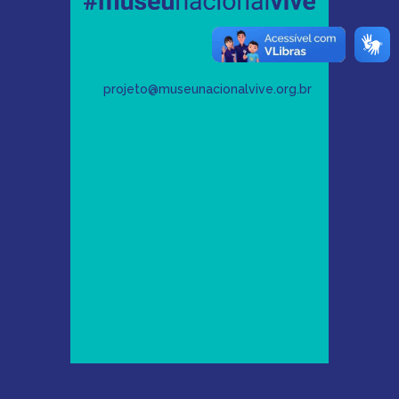
projeto@museunacionalvive.org.br