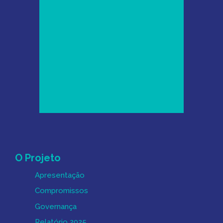
Mapa do Site
O Projeto
Apresentação
Compromissos
Governança
Relatório 2025