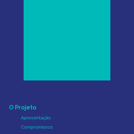
Mapa do Site
O Projeto
Apresentação
Compromissos