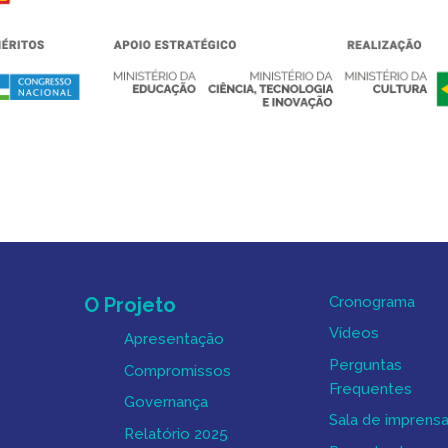
Mapa do Site
O Projeto
Cronograma
Vídeos
Apresentação
Perguntas
Compromissos
Frequentes
Governança
Sala de imprens
Relatório 2025