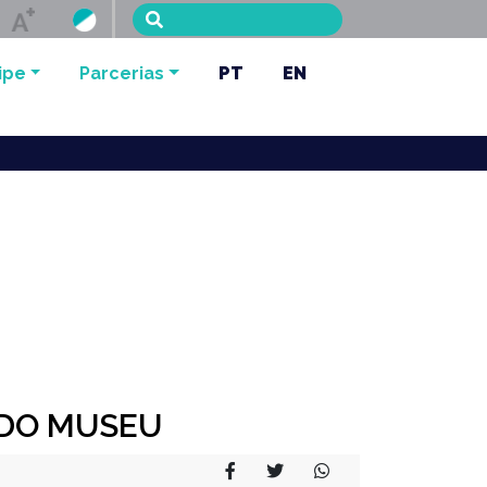
Menu de 
ipe
Parcerias
PT
EN
 DO MUSEU