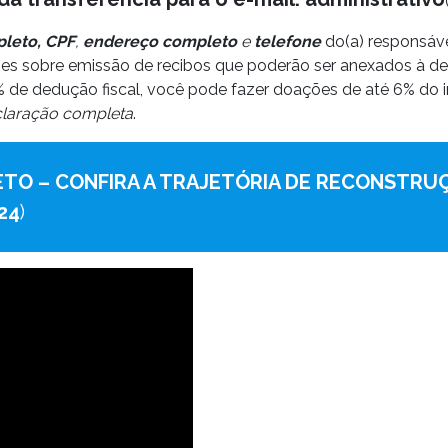
leto, CPF
,
endereço completo
e
telefone
do(a) responsáve
es sobre emissão de recibos que poderão ser anexados à d
0% de dedução fiscal, você pode fazer doações de até 6% do 
laração completa
.
JETO – CONFIRA A TRAJETÓRIA DE RECONSTR
24
)