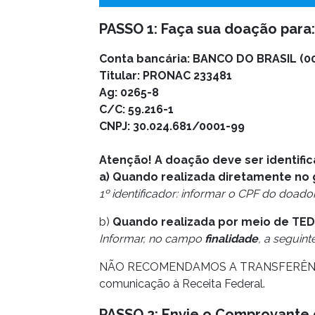
PASSO 1: Faça sua doação para:
Conta bancária: BANCO DO BRASIL (00
Titular: PRONAC 233481
Ag: 0265-8
C/C: 59.216-1
CNPJ: 30.024.681/0001-99
Atenção! A doação deve ser identific
a) Quando realizada diretamente no 
1º identificador: informar o CPF do doador;
b)
Quando realizada por meio de TED
Informar, no campo
finalidade
, a seguin
NÃO RECOMENDAMOS A TRANSFERÊNCIA POR
comunicação à Receita Federal.
PASSO 2: Envie o Comprovante