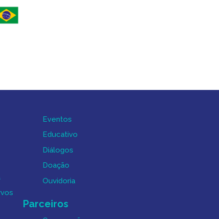
Eventos
Educativo
Diálogos
Doação
a
Ouvidoria
rvos
Parceiros