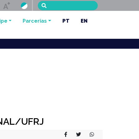
Menu de 
ipe
Parcerias
PT
EN
ONAL/UFRJ