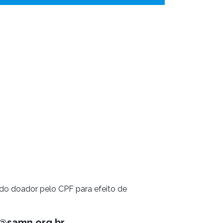
 doador pelo CPF para efeito de
o@samn.org.br