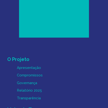
Mapa do Site
O Projeto
Apresentação
Compromissos
Governança
Relatório 2025
Transparência