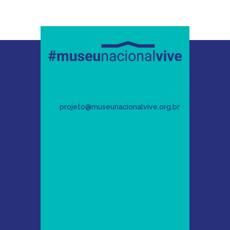
projeto@museunacionalvive.org.br