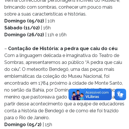
Venha confeccionar personagens incríveis do Museu e,
brincando com sombras, conhecer um pouco mais
sobre a suas características e histórias.
Domingo (05/02)
| 10h
Sábado (11/02)
| 16h
Domingo (26/02)
| 11h e 16h
–
Contação de História: a pedra que caiu do céu
Com a linguagem delicada e imaginativa do Teatro de
Sombras, apresentaremos ao público “A pedra que caiu
do céu”. O meteorito Bendegó, uma das peças mais
emblemáticas da coleção do Museu Nacional, foi
encontrado em 1784 próximo à cidade de Monte Santo,
no sertão da Bahia, por Domingos da Motta Botelho, um
menino que pastoreava gado em uma fazenda local. É a
partir desse acontecimento que a equipe de educadores
conta a história de Bendegó e de como ele foi trazido
para o Rio de Janeiro.
Domingo (05/2)
| 15h