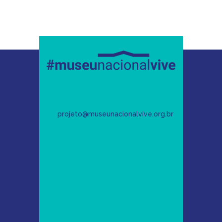
projeto@museunacionalvive.org.br