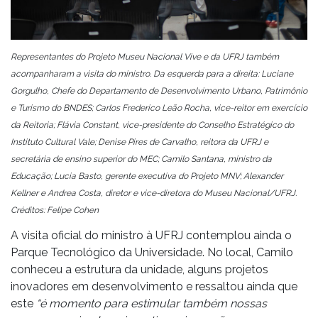
Representantes do Projeto Museu Nacional Vive e da UFRJ também
acompanharam a visita do ministro. Da esquerda para a direita: Luciane
Gorgulho, Chefe do Departamento de Desenvolvimento Urbano, Patrimônio
e Turismo do BNDES; Carlos Frederico Leão Rocha, vice-reitor em exercício
da Reitoria; Flávia Constant, vice-presidente do Conselho Estratégico do
Instituto Cultural Vale; Denise Pires de Carvalho, reitora da UFRJ e
secretária de ensino superior do MEC; Camilo Santana, ministro da
Educação; Lucia Basto, gerente executiva do Projeto MNV; Alexander
Kellner e Andrea Costa, diretor e vice-diretora do Museu Nacional/UFRJ.
Créditos: Felipe Cohen
A visita oficial do ministro à UFRJ contemplou ainda o
Parque Tecnológico da Universidade. No local, Camilo
conheceu a estrutura da unidade, alguns projetos
inovadores em desenvolvimento e ressaltou ainda que
este
“é momento para estimular também nossas