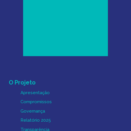
Mapa do Site
O Projeto
Apresentação
Compromissos
Governança
Relatório 2025
Transparência