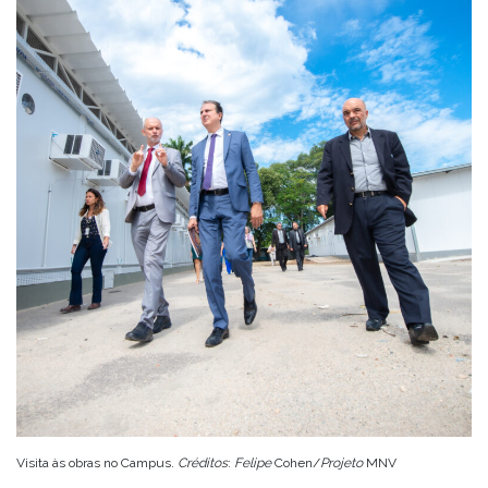
Visita às obras no Campus.
Créditos
:
Felipe
Cohen/
Projeto
MNV