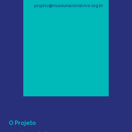
projeto@museunacionalvive.org.br
Mapa do Site
O Projeto