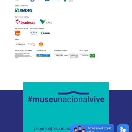
projeto@museunacionalvive.org.br