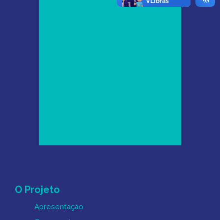
Mapa do Site
O Projeto
Apresentação