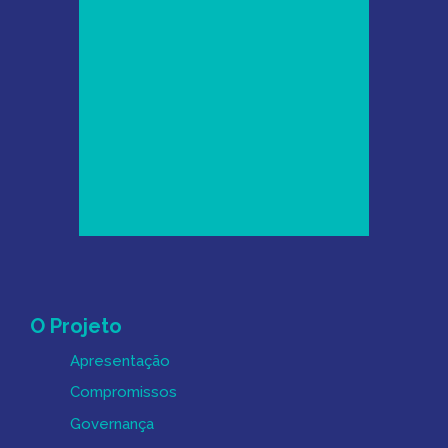
Mapa do Site
O Projeto
Apresentação
Compromissos
Governança