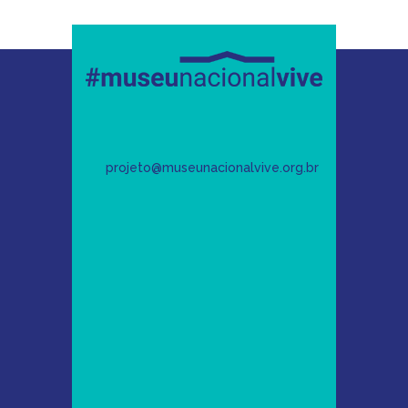
projeto@museunacionalvive.org.br