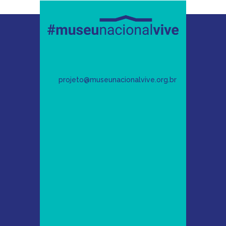
projeto@museunacionalvive.org.br