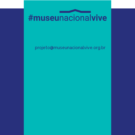
projeto@museunacionalvive.org.br